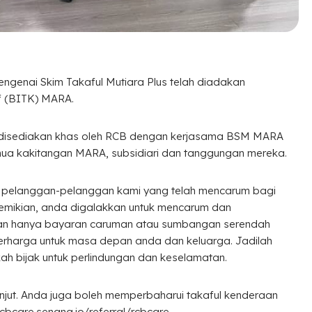
engenai Skim Takaful Mutiara Plus telah diadakan
f (BITK) MARA.
ni disediakan khas oleh RCB dengan kerjasama BSM MARA
mua kakitangan MARA, subsidiari dan tanggungan mereka.
 pelanggan-pelanggan kami yang telah mencarum bagi
demikian, anda digalakkan untuk mencarum dan
an hanya bayaran caruman atau sumbangan serendah
rharga untuk masa depan anda dan keluarga. Jadilah
 bijak untuk perlindungan dan keselamatan.
lanjut. Anda juga boleh memperbaharui takaful kenderaan
cbcare.senang.io/referral/rcbcare.