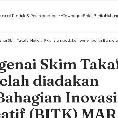
porat
Produk & Perkhidmatan
Cawangan
Balai Berita
Hubung
enai Skim Takaful Mutiara Plus telah diadakan bertempat di Bahagia
genai Skim Taka
telah diadakan
Bahagian Inovasi
eatif (BITK) MAR