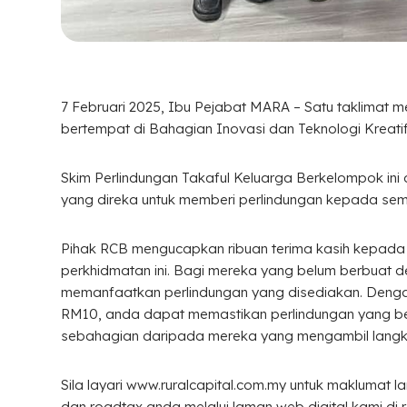
7 Februari 2025, Ibu Pejabat MARA – Satu taklimat m
bertempat di Bahagian Inovasi dan Teknologi Kreati
Skim Perlindungan Takaful Keluarga Berkelompok i
yang direka untuk memberi perlindungan kepada se
Pihak RCB mengucapkan ribuan terima kasih kepada
perkhidmatan ini. Bagi mereka yang belum berbuat 
memanfaatkan perlindungan yang disediakan. Deng
RM10, anda dapat memastikan perlindungan yang be
sebahagian daripada mereka yang mengambil langkah
Sila layari www.ruralcapital.com.my untuk maklumat 
dan roadtax anda melalui laman web digital kami di r