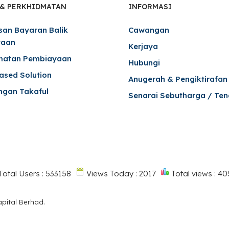
 & PERKHIDMATAN
INFORMASI
san Bayaran Balik
Cawangan
yaan
Kerjaya
matan Pembiayaan
Hubungi
Based Solution
Anugerah & Pengiktirafan
ngan Takaful
Senarai Sebutharga / Ten
Total Users : 533158
Views Today : 2017
Total views : 4
apital Berhad.