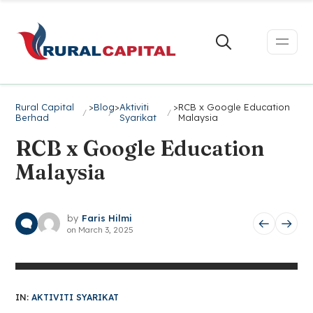
Rural Capital
>
Blog
>
Aktiviti
>
RCB x Google Education
Berhad
Syarikat
Malaysia
RCB x Google Education
Malaysia
by
Faris Hilmi
on
March 3, 2025
IN:
AKTIVITI SYARIKAT