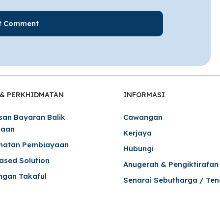
 & PERKHIDMATAN
INFORMASI
san Bayaran Balik
Cawangan
yaan
Kerjaya
matan Pembiayaan
Hubungi
Based Solution
Anugerah & Pengiktirafan
ngan Takaful
Senarai Sebutharga / Ten