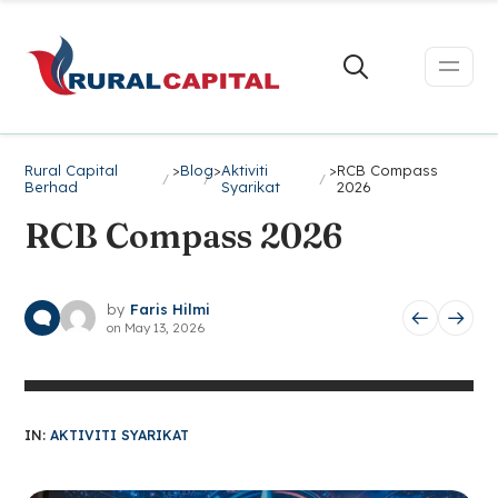
Rural Capital
>
Blog
>
Aktiviti
>
RCB Compass
Berhad
Syarikat
2026
RCB Compass 2026
by
Faris Hilmi
on
May 13, 2026
IN:
AKTIVITI SYARIKAT