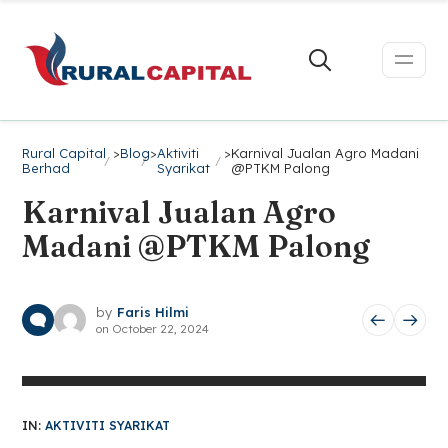
Rural Capital
>
Blog
>
Aktiviti
>
Karnival Jualan Agro Madani
Berhad
Syarikat
@PTKM Palong
Karnival Jualan Agro
Madani @PTKM Palong
by
Faris Hilmi
on
October 22, 2024
IN:
AKTIVITI SYARIKAT