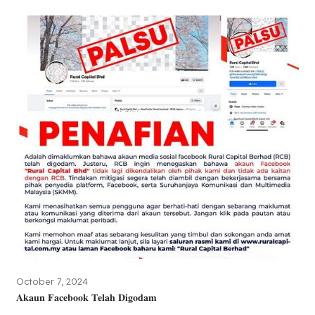
October 7, 2024
𝐀𝐤𝐚𝐮𝐧 𝐅𝐚𝐜𝐞𝐛𝐨𝐨𝐤 𝐓𝐞𝐥𝐚𝐡 𝐃𝐢𝐠𝐨𝐝𝐚𝐦