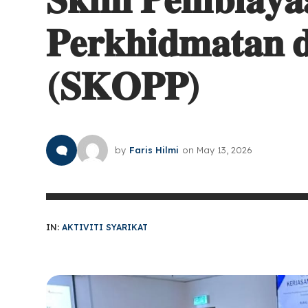
𝐏𝐞𝐫𝐤𝐡𝐢𝐝𝐦𝐚𝐭𝐚𝐧 
(𝐒𝐊𝐎𝐏𝐏)
by
Faris Hilmi
on
May 13, 2026
IN:
AKTIVITI SYARIKAT