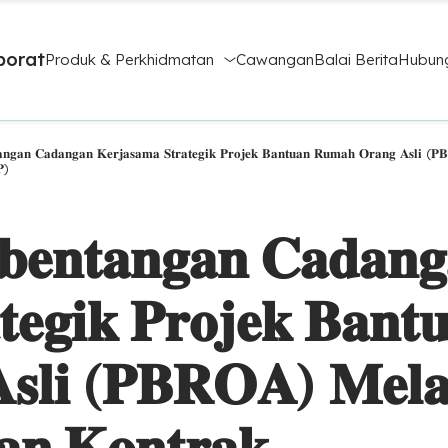
porat
Produk & Perkhidmatan
Cawangan
Balai Berita
Hubung
𝐚𝐧𝐠𝐚𝐧 𝐂𝐚𝐝𝐚𝐧𝐠𝐚𝐧 𝐊𝐞𝐫𝐣𝐚𝐬𝐚𝐦𝐚 𝐒𝐭𝐫𝐚𝐭𝐞𝐠𝐢𝐤 𝐏𝐫𝐨𝐣𝐞𝐤 𝐁𝐚𝐧𝐭𝐮𝐚𝐧 𝐑𝐮𝐦𝐚𝐡 𝐎𝐫𝐚𝐧𝐠 𝐀𝐬𝐥𝐢 (𝐏
𝐏)
𝐛𝐞𝐧𝐭𝐚𝐧𝐠𝐚𝐧 𝐂𝐚𝐝𝐚𝐧𝐠
𝐭𝐞𝐠𝐢𝐤 𝐏𝐫𝐨𝐣𝐞𝐤 𝐁𝐚𝐧𝐭
𝐬𝐥𝐢 (𝐏𝐁𝐑𝐎𝐀) 𝐌𝐞𝐥𝐚
𝐚𝐧 𝐊𝐨𝐧𝐭𝐫𝐚𝐤