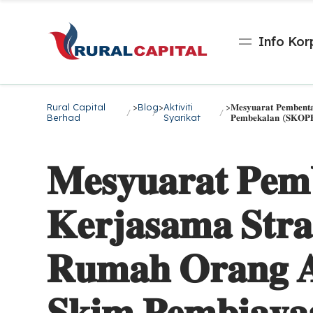
Info Kor
Rural Capital
>
Blog
>
Aktiviti
>
𝐌𝐞𝐬𝐲𝐮𝐚𝐫𝐚𝐭 𝐏𝐞𝐦𝐛𝐞𝐧𝐭
Berhad
Syarikat
𝐏𝐞𝐦𝐛𝐞𝐤𝐚𝐥𝐚𝐧 (𝐒𝐊𝐎𝐏
𝐌𝐞𝐬𝐲𝐮𝐚𝐫𝐚𝐭 𝐏𝐞𝐦
𝐊𝐞𝐫𝐣𝐚𝐬𝐚𝐦𝐚 𝐒𝐭𝐫𝐚
𝐑𝐮𝐦𝐚𝐡 𝐎𝐫𝐚𝐧𝐠 𝐀
𝐒𝐤𝐢𝐦 𝐏𝐞𝐦𝐛𝐢𝐚𝐲𝐚