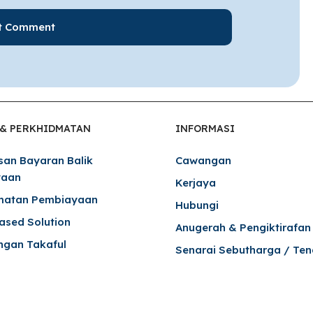
 & PERKHIDMATAN
INFORMASI
san Bayaran Balik
Cawangan
yaan
Kerjaya
matan Pembiayaan
Hubungi
Based Solution
Anugerah & Pengiktirafan
ngan Takaful
Senarai Sebutharga / Ten