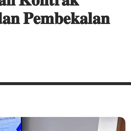
𝐚𝐧 𝐏𝐞𝐦𝐛𝐞𝐤𝐚𝐥𝐚𝐧