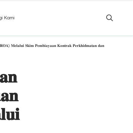
i Kami
𝐁𝐑𝐎𝐀) 𝐌𝐞𝐥𝐚𝐥𝐮𝐢 𝐒𝐤𝐢𝐦 𝐏𝐞𝐦𝐛𝐢𝐚𝐲𝐚𝐚𝐧 𝐊𝐨𝐧𝐭𝐫𝐚𝐤 𝐏𝐞𝐫𝐤𝐡𝐢𝐝𝐦𝐚𝐭𝐚𝐧 𝐝𝐚𝐧
𝐚𝐧
𝐚𝐧
𝐮𝐢