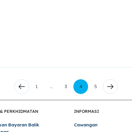
1
…
3
4
5
 & PERKHIDMATAN
INFORMASI
san Bayaran Balik
Cawangan
yaan