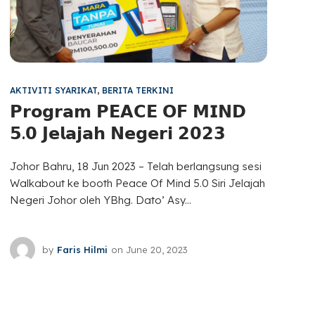
AKTIVITI SYARIKAT
,
BERITA TERKINI
𝗣𝗿𝗼𝗴𝗿𝗮𝗺 𝗣𝗘𝗔𝗖𝗘 𝗢𝗙 𝗠𝗜𝗡𝗗
𝟱.𝟬 𝗝𝗲𝗹𝗮𝗷𝗮𝗵 𝗡𝗲𝗴𝗲𝗿𝗶 𝟮𝟬𝟮𝟯
Johor Bahru, 18 Jun 2023 – Telah berlangsung sesi
Walkabout ke booth Peace Of Mind 5.0 Siri Jelajah
Negeri Johor oleh YBhg. Dato’ Asy...
by
Faris Hilmi
on
June 20, 2023