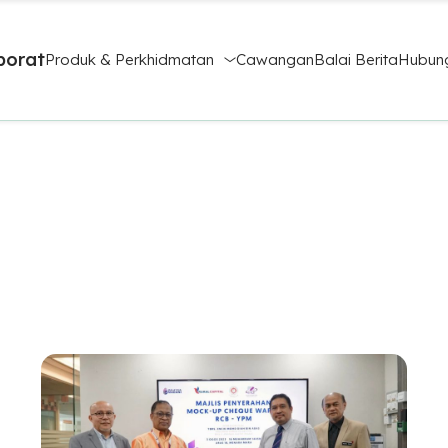
porat
Produk & Perkhidmatan
Cawangan
Balai Berita
Hubung