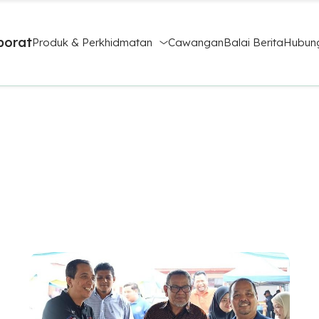
porat
Produk & Perkhidmatan
Cawangan
Balai Berita
Hubung