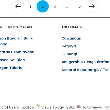
1
2
3
…
5
 & PERKHIDMATAN
INFORMASI
san Bayaran Balik
Cawangan
yaan
Kerjaya
matan Pembiayaan
Hubungi
Based Solution
Anugerah & Pengiktirafan
ngan Takaful
Senarai Sebutharga / Ten
otal Users : 533165
Views Today : 2061
Total views : 4